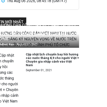
Thu Aug 06 2026, 08:45:20 (GMT+7)
TIN MỚI NHẤT
HƯỚNG DẪN CÔNG DÂN VIỆT NAM TẠI NƯỚC
NGOÀI ĐĂNG KÝ NGUYỆN VỌNG VỀ NƯỚC
TRÊN CÁC CHUYẾN BAY DO CHÍNH PHỦ TỔ
CHỨC
Admin Hao
- August 27, 2021
Cập nhật lịch chuyến bay hồi hương
các nước tháng 8,9 cho người Việt +
Chuyên gia nhập cảnh vào Việt
Nam
September 01, 2021