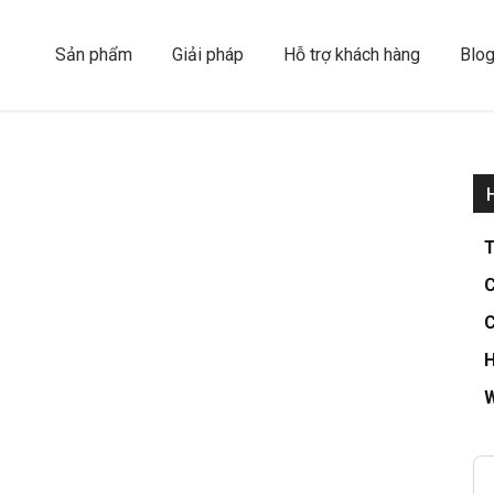
Sản phẩm
Giải pháp
Hỗ trợ khách hàng
Blo
T
C
C
H
W