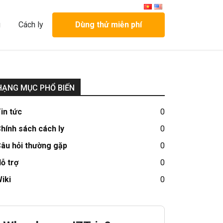
g
Cách ly
Dùng thử miễn phí
HẠNG MỤC PHỔ BIẾN
in tức
0
hính sách cách ly
0
âu hỏi thường gặp
0
ỗ trợ
0
iki
0