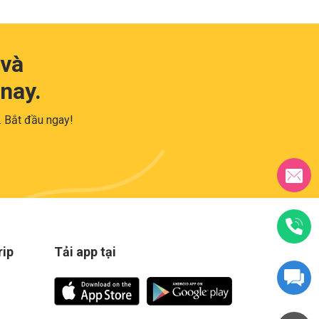
 và
nay.
 . Bắt đầu ngay!
rip
Tải app tại