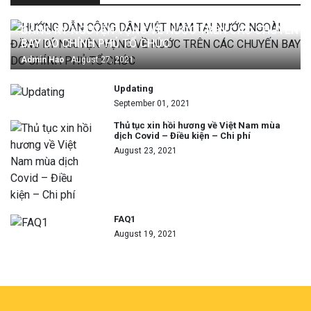
HƯỚNG DẪN CÔNG DÂN VIỆT NAM TẠI NƯỚC NGOÀI
ĐĂNG KÝ NGUYỆN VỌNG VỀ NƯỚC TRÊN CÁC CHUYẾN
BAY DO CHÍNH PHỦ TỔ CHỨC
Admin Hao
- August 27, 2021
Updating
September 01, 2021
Thủ tục xin hồi hương về Việt Nam mùa
dịch Covid – Điều kiện – Chi phí
August 23, 2021
FAQ1
August 19, 2021